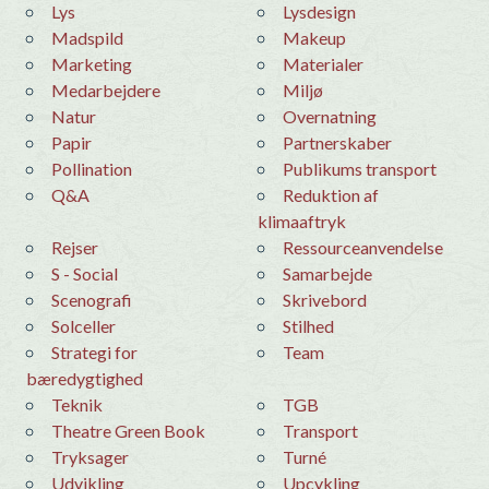
Lys
Lysdesign
Madspild
makeup
Marketing
materialer
medarbejdere
Miljø
Natur
overnatning
Papir
Partnerskaber
Pollination
Publikums transport
Q&A
Reduktion af
klimaaftryk
Rejser
Ressourceanvendelse
S - Social
samarbejde
Scenografi
skrivebord
Solceller
stilhed
Strategi for
team
bæredygtighed
teknik
TGB
Theatre Green Book
Transport
Tryksager
Turné
udvikling
Upcykling