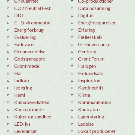
Cirkularitet
co-produktioner
CO2 Neutral Fest
dataindsamling
DDT
Digitalt
E - Environmental
Energibesparelser
Energiforbrug
erfaring
evaluering
Fællesskab
Fødevarer
G - Governance
Genanvendelse
Genbrug
godstransport
Grønt Forum
grønt møde
Halogen
hår
holdindsats
Indkøb
Inspiration
Isolering
Kantinedrift
kemi
Klima
Klimabevidsthed
Kommunikation
konceptmøde
Kontrakter
Kultur og sundhed
Lagerstyring
LED-lys
Ledelse
leverancer
Lokalt produceret