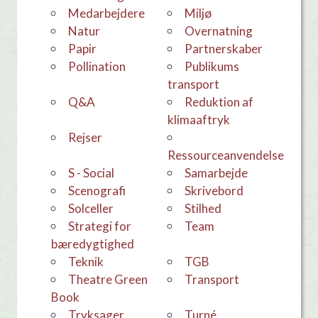
medarbejdere
Miljø
Natur
overnatning
Papir
Partnerskaber
Pollination
Publikums
transport
Q&A
Reduktion af
klimaaftryk
Rejser
Ressourceanvendelse
S - Social
samarbejde
Scenografi
skrivebord
Solceller
stilhed
Strategi for
team
bæredygtighed
teknik
TGB
Theatre Green
Transport
Book
Tryksager
Turné