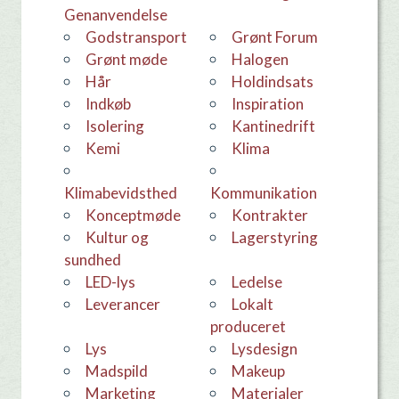
Genanvendelse
godstransport
Grønt Forum
grønt møde
Halogen
hår
holdindsats
Indkøb
Inspiration
Isolering
Kantinedrift
kemi
Klima
Klimabevidsthed
Kommunikation
konceptmøde
Kontrakter
Kultur og
Lagerstyring
sundhed
LED-lys
Ledelse
leverancer
Lokalt
produceret
Lys
Lysdesign
Madspild
makeup
Marketing
materialer