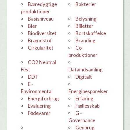
Bæredygtige
Bakterier
produktioner
basisniveau
Belysning
Bier
Billetter
Biodiversitet
bortskaffelse
Brændstof
Branding
Cirkularitet
co-
produktioner
CO2 Neutral
Fest
dataindsamling
DDT
Digitalt
E -
Environmental
Energibesparelser
Energiforbrug
erfaring
evaluering
Fællesskab
Fødevarer
G -
Governance
Genbrug