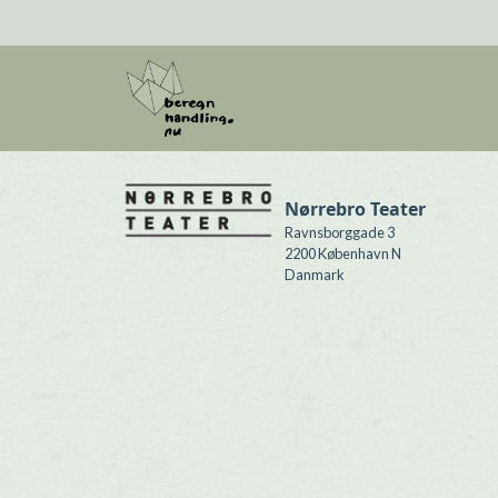
Gå til hovedindhold
Nørrebro Teater
Ravnsborggade 3
2200
København N
Danmark