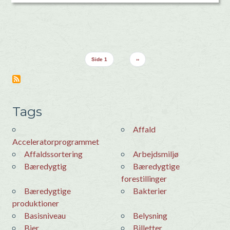
Sideinddeling
Næste side
Side 1
››
Tags
Affald
Acceleratorprogrammet
Affaldssortering
Arbejdsmiljø
Bæredygtig
Bæredygtige
forestillinger
Bæredygtige
Bakterier
produktioner
basisniveau
Belysning
Bier
Billetter