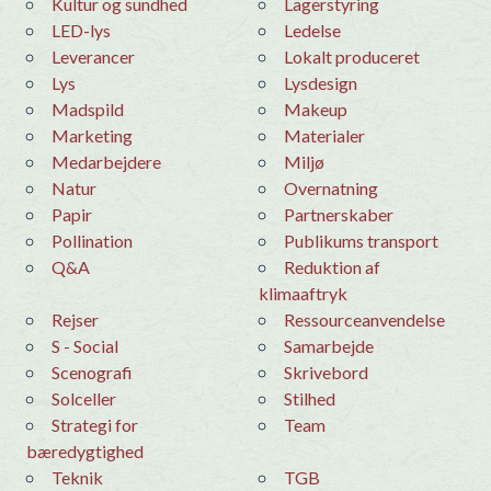
Kultur og sundhed
Lagerstyring
LED-lys
Ledelse
leverancer
Lokalt produceret
Lys
Lysdesign
Madspild
makeup
Marketing
materialer
medarbejdere
Miljø
Natur
overnatning
Papir
Partnerskaber
Pollination
Publikums transport
Q&A
Reduktion af
klimaaftryk
Rejser
Ressourceanvendelse
S - Social
samarbejde
Scenografi
skrivebord
Solceller
stilhed
Strategi for
team
bæredygtighed
teknik
TGB