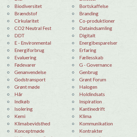
Biodiversitet
bortskaffelse
Brændstof
Branding
Cirkularitet
co-produktioner
CO2 Neutral Fest
dataindsamling
DDT
Digitalt
E - Environmental
Energibesparelser
Energiforbrug
erfaring
evaluering
Fællesskab
Fødevarer
G - Governance
Genanvendelse
Genbrug
godstransport
Grønt Forum
grønt møde
Halogen
hår
holdindsats
Indkøb
Inspiration
Isolering
Kantinedrift
kemi
Klima
Klimabevidsthed
Kommunikation
konceptmøde
Kontrakter