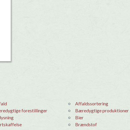
1
ffald
Affaldssortering
æredygtige forestillinger
Bæredygtige produktioner
elysning
Bier
ortskaffelse
Brændstof