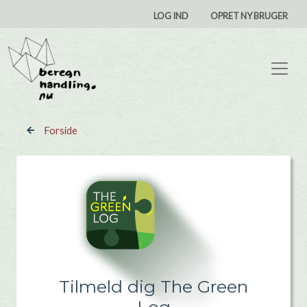
Gå til hovedindhold
User account men
LOG IND
OPRET NY BRUGER
Forside
Tilmeld dig The Green