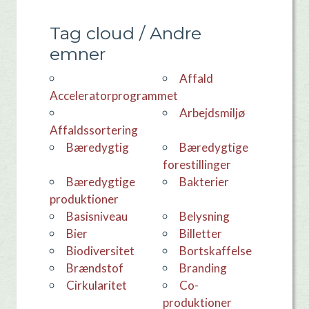
Tag cloud / Andre
emner
Affald
Acceleratorprogrammet
Arbejdsmiljø
Affaldssortering
Bæredygtig
Bæredygtige
forestillinger
Bæredygtige
Bakterier
produktioner
basisniveau
Belysning
Bier
Billetter
Biodiversitet
bortskaffelse
Brændstof
Branding
Cirkularitet
co-
produktioner