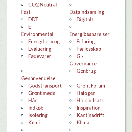
CO2 Neutral
Fest
dataindsamling
DDT
Digitalt
E -
Environmental
Energibesparelser
Energiforbrug
erfaring
evaluering
Fællesskab
Fødevarer
G -
Governance
Genbrug
Genanvendelse
godstransport
Grønt Forum
grønt møde
Halogen
hår
holdindsats
Indkøb
Inspiration
Isolering
Kantinedrift
kemi
Klima