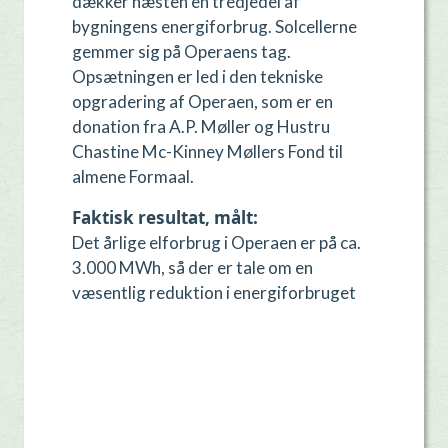
dækker næsten en tredjedel af
bygningens energiforbrug. Solcellerne
gemmer sig på Operaens tag.
Opsætningen er led i den tekniske
opgradering af Operaen, som er en
donation fra A.P. Møller og Hustru
Chastine
Mc-Kinney
Møllers Fond til
almene
Formaal
.
Faktisk resultat, målt
Det årlige elforbrug i Operaen er på ca.
3.000 MWh, så der er tale om en
væsentlig reduktion i energiforbruget