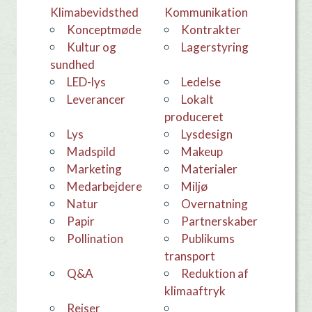
Klimabevidsthed
Kommunikation
konceptmøde
Kontrakter
Kultur og
Lagerstyring
sundhed
LED-lys
Ledelse
leverancer
Lokalt
produceret
Lys
Lysdesign
Madspild
makeup
Marketing
materialer
medarbejdere
Miljø
Natur
overnatning
Papir
Partnerskaber
Pollination
Publikums
transport
Q&A
Reduktion af
klimaaftryk
Rejser