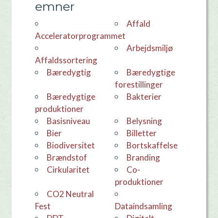
emner
Affald
Acceleratorprogrammet
Arbejdsmiljø
Affaldssortering
Bæredygtig
Bæredygtige
forestillinger
Bæredygtige
Bakterier
produktioner
basisniveau
Belysning
Bier
Billetter
Biodiversitet
bortskaffelse
Brændstof
Branding
Cirkularitet
co-
produktioner
CO2 Neutral
Fest
dataindsamling