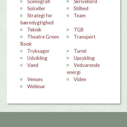
Scenografi
skrivebord
Solceller
stilhed
Strategi for
team
bæredygtighed
teknik
TGB
Theatre Green
Transport
Book
Tryksager
Turné
udvikling
Upcykling
Vand
Vedvarende
energi
venues
viden
webinar