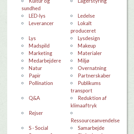
Kultur og
Lagerstyring
sundhed
LED-lys
Ledelse
leverancer
Lokalt
produceret
Lys
Lysdesign
Madspild
makeup
Marketing
materialer
medarbejdere
Miljø
Natur
overnatning
Papir
Partnerskaber
Pollination
Publikums
transport
Q&A
Reduktion af
klimaaftryk
Rejser
Ressourceanvendelse
S - Social
samarbejde