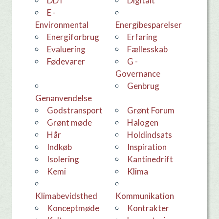
DDT
Digitalt
E -
Environmental
Energibesparelser
Energiforbrug
erfaring
evaluering
Fællesskab
Fødevarer
G -
Governance
Genbrug
Genanvendelse
godstransport
Grønt Forum
grønt møde
Halogen
hår
holdindsats
Indkøb
Inspiration
Isolering
Kantinedrift
kemi
Klima
Klimabevidsthed
Kommunikation
konceptmøde
Kontrakter