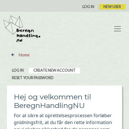
Skip to main content
User account
LOG IN
NEW USER
Home
Primary tabs
LOG IN
CREATE NEW ACCOUNT
RESET YOUR PASSWORD
Hej og velkommen til
BeregnHandlingNU
For at sikre at oprettelsesprocessen forløber
gnidningsfrit, at du får den rette information