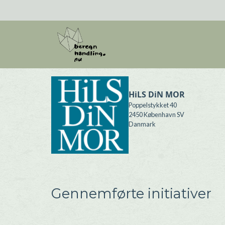
Gå til hovedindhold
HiLS DiN MOR
Poppelstykket 40
2450
København SV
Danmark
Gennemførte initiativer