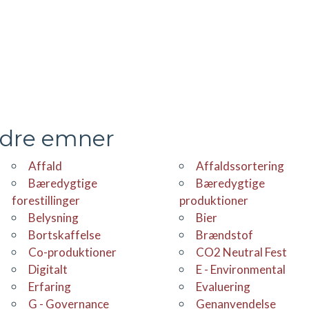
ndre emner
Affald
Affaldssortering
Bæredygtige
Bæredygtige
forestillinger
produktioner
Belysning
Bier
bortskaffelse
Brændstof
co-produktioner
CO2 Neutral Fest
Digitalt
E - Environmental
erfaring
evaluering
G - Governance
Genanvendelse