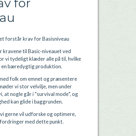
av for
eau
et forstår krav for Basisniveau
år kravene til Basic-niveauet ved
vi tydeligt klæder alle på til, hvilke
abe en bæredygtig produktion.
er med folk om emnet og præsentere
møder vi stor velvilje, men under
, at nogle går i “survival mode”, og
hed kan glide i baggrunden.
vi gerne vil udforske og optimere,
dfordringer med dette punkt.