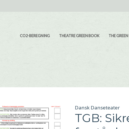
Main navigation
CO2-BEREGNING
THEATRE GREEN BOOK
THE GREEN
Dansk Danseteater
TGB: Sikr