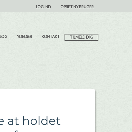
User account menu
LOG IND
OPRET NY BRUGER
 LOG
YDELSER
KONTAKT
TILMELD DIG
e at holdet