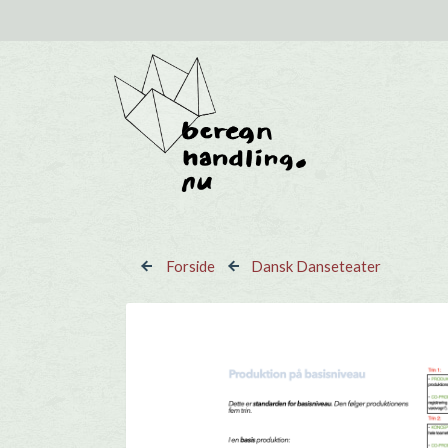
Gå til hovedindhold
Forside
Dansk Danseteater