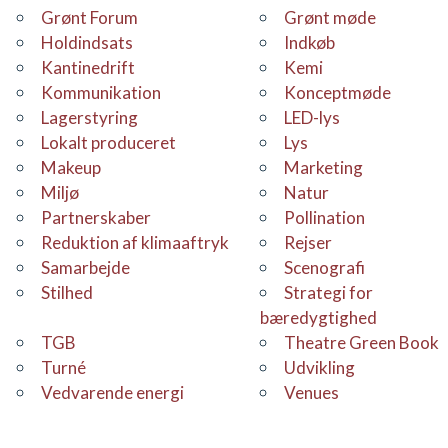
Grønt Forum
grønt møde
holdindsats
Indkøb
Kantinedrift
kemi
Kommunikation
konceptmøde
Lagerstyring
LED-lys
Lokalt produceret
Lys
makeup
Marketing
Miljø
Natur
Partnerskaber
Pollination
Reduktion af klimaaftryk
Rejser
samarbejde
Scenografi
stilhed
Strategi for
bæredygtighed
TGB
Theatre Green Book
Turné
udvikling
Vedvarende energi
venues