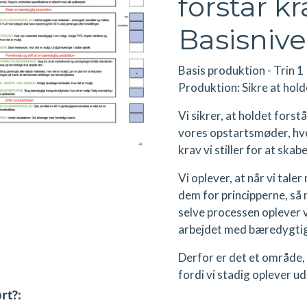
forstår kr
Basisniv
Basis produktion - Trin 1
Produktion: Sikre at hold
Vi sikrer, at holdet forst
vores opstartsmøder, hvor 
krav vi stiller for at sk
Vi oplever, at når vi tal
dem for principperne, så 
selve processen oplever vi
arbejdet med bæredygtig
Derfor er det et område, 
fordi vi stadig oplever u
rt?