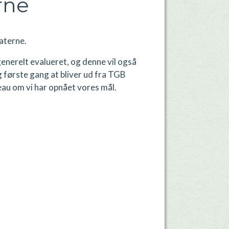
rne
ltaterne.
generelt evalueret, og denne vil også
g første gang at bliver ud fra TGB
au om vi har opnået vores mål.