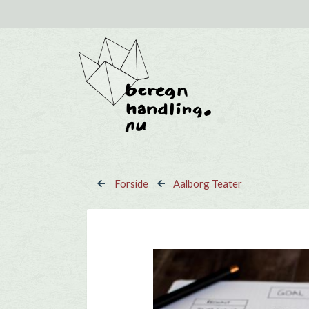
Gå til hovedindhold
Forside
Aalborg Teater