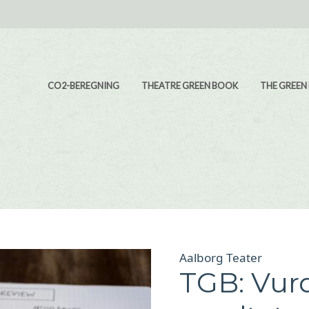
Main navigation
CO2-BEREGNING
THEATRE GREEN BOOK
THE GREEN
Aalborg Teater
TGB: Vur