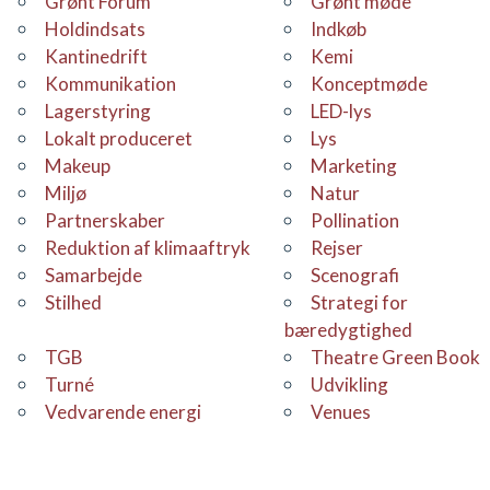
Grønt Forum
grønt møde
holdindsats
Indkøb
Kantinedrift
kemi
Kommunikation
konceptmøde
Lagerstyring
LED-lys
Lokalt produceret
Lys
makeup
Marketing
Miljø
Natur
Partnerskaber
Pollination
Reduktion af klimaaftryk
Rejser
samarbejde
Scenografi
stilhed
Strategi for
bæredygtighed
TGB
Theatre Green Book
Turné
udvikling
Vedvarende energi
venues