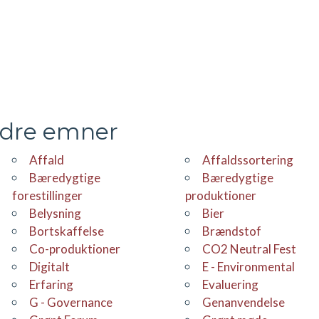
ndre emner
Affald
Affaldssortering
Bæredygtige
Bæredygtige
forestillinger
produktioner
Belysning
Bier
bortskaffelse
Brændstof
co-produktioner
CO2 Neutral Fest
Digitalt
E - Environmental
erfaring
evaluering
G - Governance
Genanvendelse